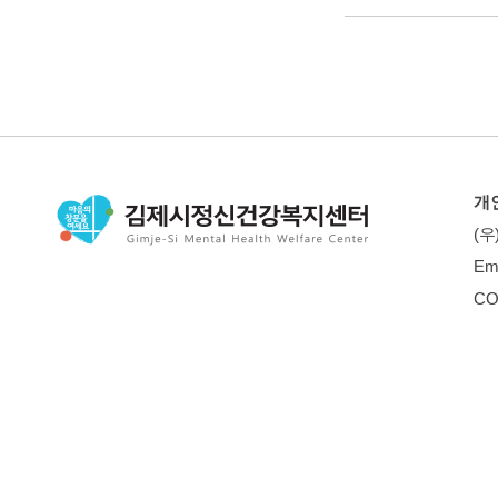
개
(우
Em
CO