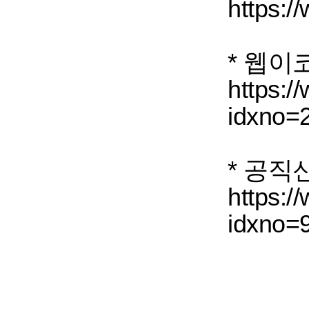
https://
* 웹이
https://
idxno=
* 공직
https://
idxno=