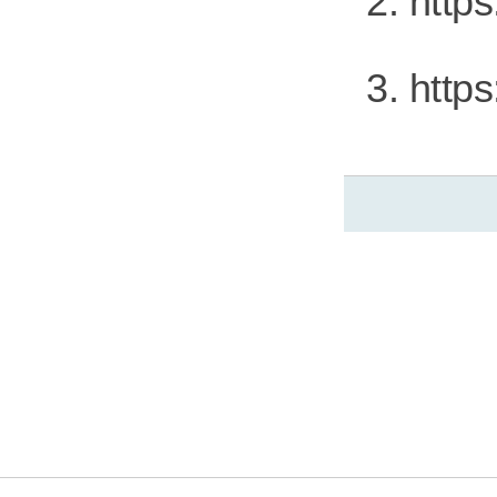
2. http
3. http