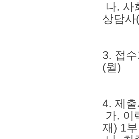
나. 사
상담사
3. 접수
(월)
4. 제
가. 이
재) 1부