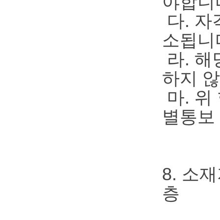
야합니
다. 
소됩니
라. 해
하지 않
마. 위
별통보 
8. 소
층