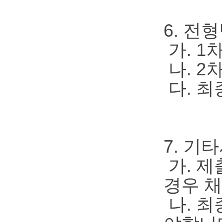
6. 전
가. 1
나. 2
다. 최
7. 기
가. 제
경우 
나. 최