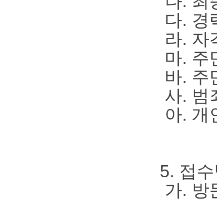
나. 최
다. 경
라. 자
마. 주
바. 주
사. 범
아. 개
5. 접
가. 방