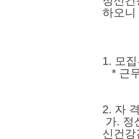
정신건
하오니 
1. 모
* 근무
2. 자 
가. 
신건강