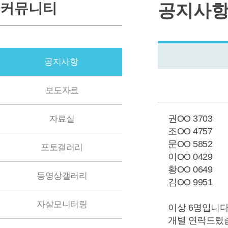
커뮤니티
공지사
공지사항
보도자료
권OO 3703
자료실
조OO 4757
문OO 5852
포토갤러리
이OO 0429
황OO 0649
동영상갤러리
김OO 9951
자살모니터링
이상 6명입니다
개별 연락드렸