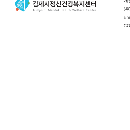
개
(우
Em
CO