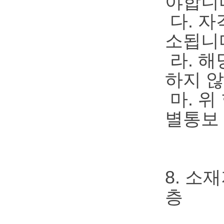
야합니
다. 
소됩니
라. 해
하지 않
마. 위
별통보 
8. 소
층