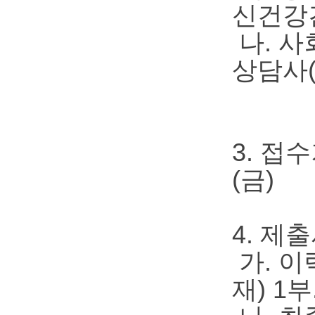
신건강
나. 사
상담사
3. 접수
(금)
4. 제
가. 이
재) 1부