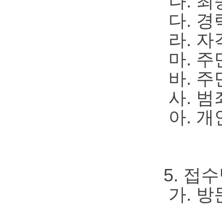
나. 최
다. 경
라. 자
마. 주
바. 주
사. 범
아. 개
5. 접
가. 방