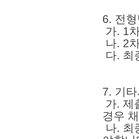
6. 전
가. 1
나. 2
다. 최
7. 기
가. 제
경우 
나. 최