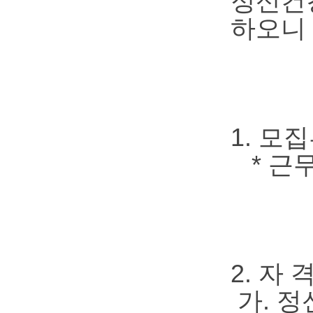
정신건
하오니 
1. 모
* 근무
2. 자 
가. 