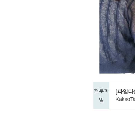
첨부파
[파일다
KakaoTa
일