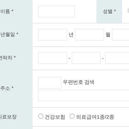
이름 *
성별 *
년
월
년월일 *
-
-
연락처 *
우편번호 검색
주소 *
의료보장
건강보험
의료급여1종/2종