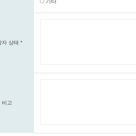
기타
자 상태 *
비고