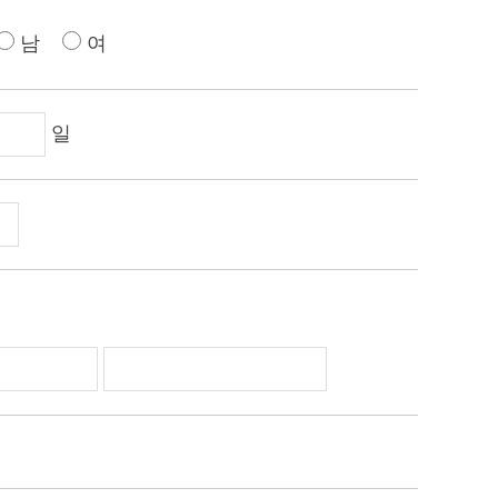
남
여
일