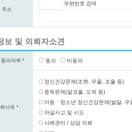
우편번호 검색
주소
정보 및 의뢰자소견
 동의여부 *
동의
비동의
정신건강문제(조현, 우울, 조울 등)
중독문제(알코올, 도박 등)
아동ㆍ청소년 정신건강문제(발달, 우울,
뢰사유 *
자살사고 및 시도
사례관리 / 상담 의뢰