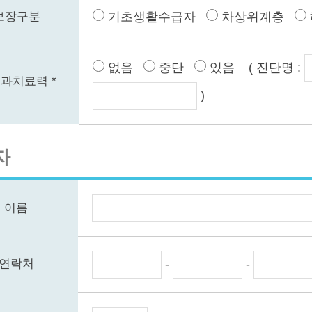
보장구분
기초생활수급자
차상위계층
없음
중단
있음 ( 진단명 :
과치료력 *
)
자
이름
-
-
연락처