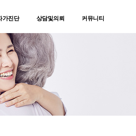
자가진단
상담및의뢰
커뮤니티