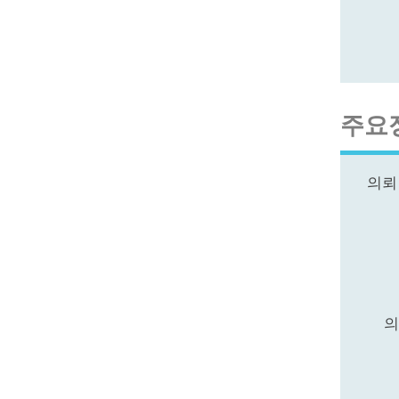
주요
의뢰
의